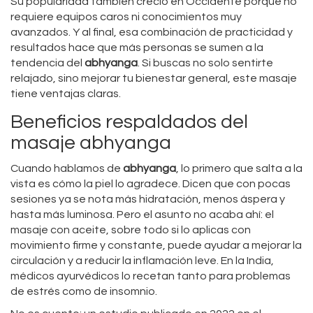
Su popularidad también creció en Occidente porque no
requiere equipos caros ni conocimientos muy
avanzados. Y al final, esa combinación de practicidad y
resultados hace que más personas se sumen a la
tendencia del
abhyanga
. Si buscas no solo sentirte
relajado, sino mejorar tu bienestar general, este masaje
tiene ventajas claras.
Beneficios respaldados del
masaje abhyanga
Cuando hablamos de
abhyanga
, lo primero que salta a la
vista es cómo la piel lo agradece. Dicen que con pocas
sesiones ya se nota más hidratación, menos áspera y
hasta más luminosa. Pero el asunto no acaba ahí: el
masaje con aceite, sobre todo si lo aplicas con
movimiento firme y constante, puede ayudar a mejorar la
circulación y a reducir la inflamación leve. En la India,
médicos ayurvédicos lo recetan tanto para problemas
de estrés como de insomnio.