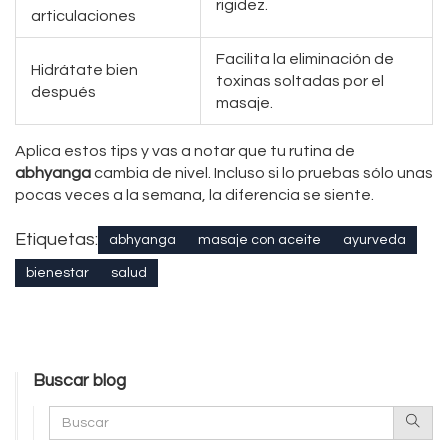
rigidez.
articulaciones
Facilita la eliminación de
Hidrátate bien
toxinas soltadas por el
después
masaje.
Aplica estos tips y vas a notar que tu rutina de
abhyanga
cambia de nivel. Incluso si lo pruebas sólo unas
pocas veces a la semana, la diferencia se siente.
Etiquetas:
abhyanga
masaje con aceite
ayurveda
bienestar
salud
Buscar blog