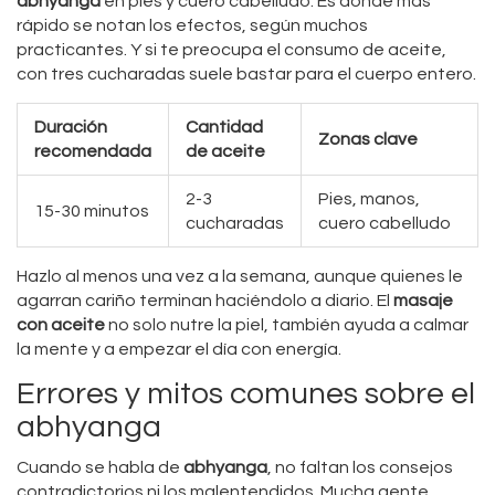
abhyanga
en pies y cuero cabelludo. Es donde más
rápido se notan los efectos, según muchos
practicantes. Y si te preocupa el consumo de aceite,
con tres cucharadas suele bastar para el cuerpo entero.
Duración
Cantidad
Zonas clave
recomendada
de aceite
2-3
Pies, manos,
15-30 minutos
cucharadas
cuero cabelludo
Hazlo al menos una vez a la semana, aunque quienes le
agarran cariño terminan haciéndolo a diario. El
masaje
con aceite
no solo nutre la piel, también ayuda a calmar
la mente y a empezar el día con energía.
Errores y mitos comunes sobre el
abhyanga
Cuando se habla de
abhyanga
, no faltan los consejos
contradictorios ni los malentendidos. Mucha gente