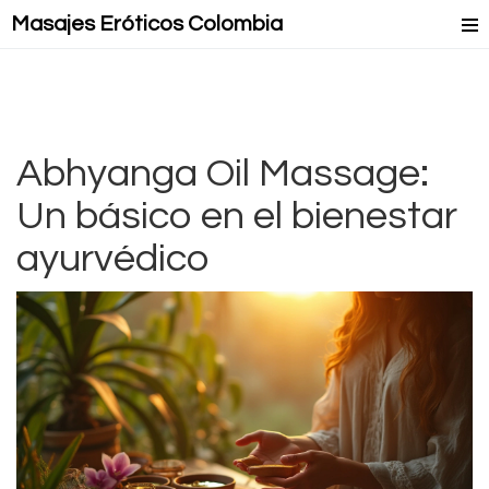
Masajes Eróticos Colombia
Masaje Relax
Masajes Mejorados
Masajes Lésbicos
Abhyanga Oil Massage:
Un básico en el bienestar
Masaje Lingam
ayurvédico