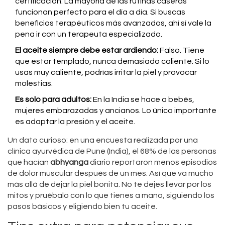
certificación. La mayoría de las rutinas caseras
funcionan perfecto para el día a día. Si buscas
beneficios terapéuticos más avanzados, ahí sí vale la
pena ir con un terapeuta especializado.
El aceite siempre debe estar ardiendo:
Falso. Tiene
que estar templado, nunca demasiado caliente. Si lo
usas muy caliente, podrías irritar la piel y provocar
molestias.
Es solo para adultos:
En la India se hace a bebés,
mujeres embarazadas y ancianos. Lo único importante
es adaptar la presión y el aceite.
Un dato curioso: en una encuesta realizada por una
clínica ayurvédica de Pune (India), el 68% de las personas
que hacían
abhyanga
diario reportaron menos episodios
de dolor muscular después de un mes. Así que va mucho
más allá de dejar la piel bonita. No te dejes llevar por los
mitos y pruébalo con lo que tienes a mano, siguiendo los
pasos básicos y eligiendo bien tu aceite.