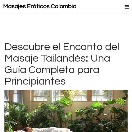
Masajes Eróticos Colombia
Masaje Relax
Masajes Mejorados
Masajes Lésbicos
Descubre el Encanto del
Masaje Tailandés: Una
Masaje Lingam
Guía Completa para
Principiantes