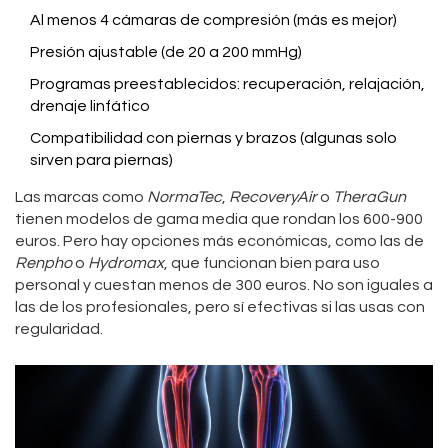
Al menos 4 cámaras de compresión (más es mejor)
Presión ajustable (de 20 a 200 mmHg)
Programas preestablecidos: recuperación, relajación,
drenaje linfático
Compatibilidad con piernas y brazos (algunas solo
sirven para piernas)
Las marcas como
NormaTec
,
RecoveryAir
o
TheraGun
tienen modelos de gama media que rondan los 600-900
euros. Pero hay opciones más económicas, como las de
Renpho
o
Hydromax
, que funcionan bien para uso
personal y cuestan menos de 300 euros. No son iguales a
las de los profesionales, pero sí efectivas si las usas con
regularidad.