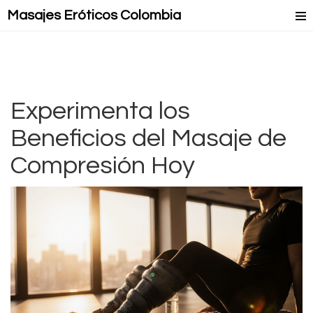
Masajes Eróticos Colombia
Masaje Relax
Masajes Mejorados
Masajes Lésbicos
Experimenta los
Beneficios del Masaje de
Masaje Lingam
Compresión Hoy