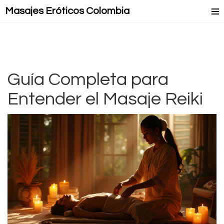
Masajes Eróticos Colombia
Masaje Relax
Masajes Mejorados
Masajes Lésbicos
Guía Completa para
Entender el Masaje Reiki
Masaje Lingam