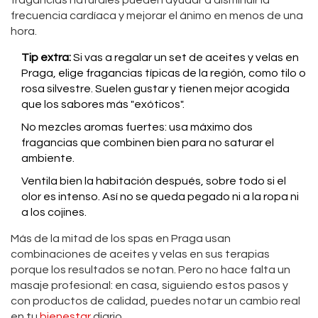
fragancias naturales pueden ayudar a disminuir la
frecuencia cardíaca y mejorar el ánimo en menos de una
hora.
Tip extra:
Si vas a regalar un set de aceites y velas en
Praga, elige fragancias típicas de la región, como tilo o
rosa silvestre. Suelen gustar y tienen mejor acogida
que los sabores más "exóticos".
No mezcles aromas fuertes: usa máximo dos
fragancias que combinen bien para no saturar el
ambiente.
Ventila bien la habitación después, sobre todo si el
olor es intenso. Así no se queda pegado ni a la ropa ni
a los cojines.
Más de la mitad de los spas en Praga usan
combinaciones de aceites y velas en sus terapias
porque los resultados se notan. Pero no hace falta un
masaje profesional: en casa, siguiendo estos pasos y
con productos de calidad, puedes notar un cambio real
en tu
bienestar
diario.