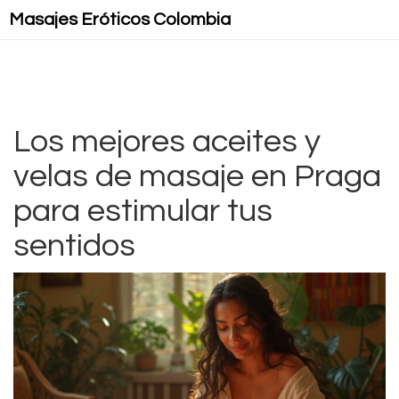
Masajes Eróticos Colombia
Masaje Relax
Masajes Mejorados
Masajes Lésbicos
Los mejores aceites y
velas de masaje en Praga
Masaje Lingam
para estimular tus
sentidos