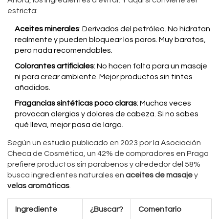
Ahora, los ingredientes a evitar. Y aquí sí conviene ser
estricta:
Aceites minerales
: Derivados del petróleo. No hidratan
realmente y pueden bloquear los poros. Muy baratos,
pero nada recomendables.
Colorantes artificiales
: No hacen falta para un masaje
ni para crear ambiente. Mejor productos sin tintes
añadidos.
Fragancias sintéticas poco claras
: Muchas veces
provocan alergias y dolores de cabeza. Si no sabes
qué lleva, mejor pasa de largo.
Según un estudio publicado en 2023 por la Asociación
Checa de Cosmética, un 42% de compradores en Praga
prefiere productos sin parabenos y alrededor del 58%
busca ingredientes naturales en
aceites de masaje
y
velas aromáticas
.
Ingrediente
¿Buscar?
Comentario