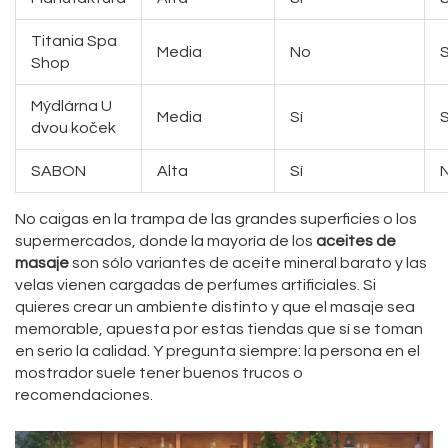
Titania Spa
Media
No
S
Shop
Mýdlárna U
Media
Sí
S
dvou koček
SABON
Alta
Sí
No caigas en la trampa de las grandes superficies o los
supermercados, donde la mayoría de los
aceites de
masaje
son sólo variantes de aceite mineral barato y las
velas vienen cargadas de perfumes artificiales. Si
quieres crear un ambiente distinto y que el masaje sea
memorable, apuesta por estas tiendas que sí se toman
en serio la calidad. Y pregunta siempre: la persona en el
mostrador suele tener buenos trucos o
recomendaciones.