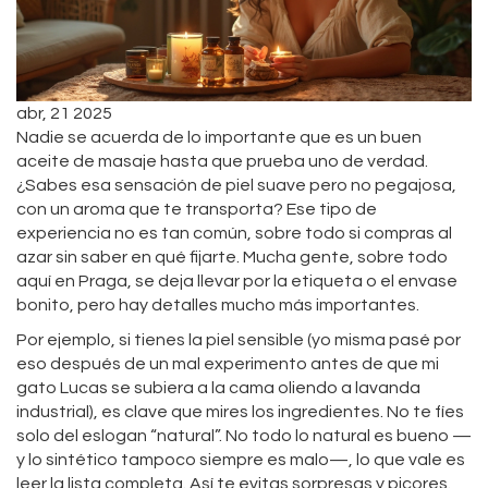
abr, 21 2025
Nadie se acuerda de lo importante que es un buen
aceite de masaje hasta que prueba uno de verdad.
¿Sabes esa sensación de piel suave pero no pegajosa,
con un aroma que te transporta? Ese tipo de
experiencia no es tan común, sobre todo si compras al
azar sin saber en qué fijarte. Mucha gente, sobre todo
aquí en Praga, se deja llevar por la etiqueta o el envase
bonito, pero hay detalles mucho más importantes.
Por ejemplo, si tienes la piel sensible (yo misma pasé por
eso después de un mal experimento antes de que mi
gato Lucas se subiera a la cama oliendo a lavanda
industrial), es clave que mires los ingredientes. No te fíes
solo del eslogan “natural”. No todo lo natural es bueno —
y lo sintético tampoco siempre es malo—, lo que vale es
leer la lista completa. Así te evitas sorpresas y picores.