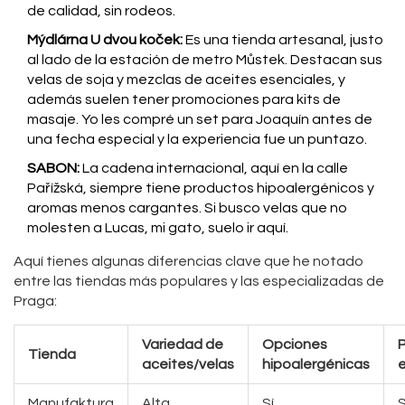
de calidad, sin rodeos.
Mýdlárna U dvou koček:
Es una tienda artesanal, justo
al lado de la estación de metro Můstek. Destacan sus
velas de soja y mezclas de aceites esenciales, y
además suelen tener promociones para kits de
masaje. Yo les compré un set para Joaquín antes de
una fecha especial y la experiencia fue un puntazo.
SABON:
La cadena internacional, aquí en la calle
Pařížská, siempre tiene productos hipoalergénicos y
aromas menos cargantes. Si busco velas que no
molesten a Lucas, mi gato, suelo ir aquí.
Aquí tienes algunas diferencias clave que he notado
entre las tiendas más populares y las especializadas de
Praga:
Variedad de
Opciones
Tienda
aceites/velas
hipoalergénicas
e
Manufaktura
Alta
Sí
S