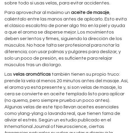
sobre todo si usas velas, para evitar accidentes.
Para aprovechar al máximo un
aceite de masaje
,
caliéntalo entre las manos antes de aplicarlo. Esto evita
el clásico escalofrío de poner algo frío en la piel y ayuda
a que el aroma se disperse mejor. Los movimientos
deben ser lentos y firmes, siguiendo la dirección de los
músculos. No hace falta ser profesional para notar la
diferencia; con usar palmas y pulgares para deslizar, y
solo un poco de presión, es suficiente para relajar
músculos tras un día largo.
Las
velas aromáticas
también tienen su propio truco:
prende la vela al menos 20 minutos antes del masaje. Así,
el aroma ya está presente y, si son velas de masaje, la
cera se convierte en aceite templado listo para aplicar
(no quema, pero siempre prueba un poco antes).
Algunas velas de este tipo llevan aceites esenciales
como ylang-ylang o lavanda real, que tienen fama de
aliviar el estrés. Según un estudio publicado en el
International Journal of Neuroscience, ciertas