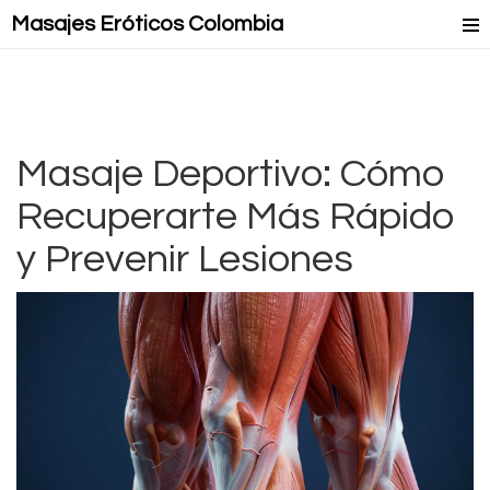
Masajes Eróticos Colombia
Masaje Relax
Masajes Mejorados
Masajes Lésbicos
Masaje Deportivo: Cómo
Recuperarte Más Rápido
Masaje Lingam
y Prevenir Lesiones