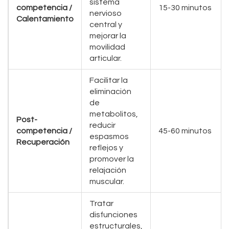
sistema
competencia /
15-30 minutos
nervioso
Calentamiento
central y
mejorar la
movilidad
articular.
Facilitar la
eliminación
de
metabolitos,
Post-
reducir
competencia /
45-60 minutos
espasmos
Recuperación
reflejos y
promover la
relajación
muscular.
Tratar
disfunciones
estructurales,