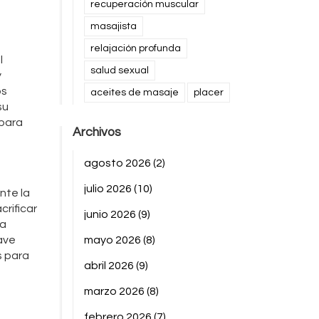
recuperación muscular
masajista
relajación profunda
l
salud sexual
y
os
aceites de masaje
placer
su
 para
Archivos
agosto 2026
(2)
julio 2026
(10)
nte la
crificar
junio 2026
(9)
ta
ave
mayo 2026
(8)
s para
abril 2026
(9)
marzo 2026
(8)
febrero 2026
(7)