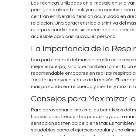
Las técnicas utilizadas en el masaje en silla 
pero generalmente incluyen una combinación d
centran en liberar la tensión acumulada en área
relajación. Una característica distintiva del ma
cuerpo y condiciones sin necesidad de aceites 
accesible para casi cualquier persona.
La Importancia de la Respi
Una parte crucial del masaje en silla es la resp
mejor el cuerpo, sino que también fomenta un 
recomendable enfocarse en realizar respiracione
facilita un mayor disfrute de la sesión. El te
más profunda entre cuerpo y mente, y maximiza
Consejos para Maximizar lo
Para aprovechar al máximo los beneficios del ma
Las sesiones frecuentes pueden ayudar a mante
sensación sostenida de bienestar. Es también 
saludables como el ejercicio regular y una alim