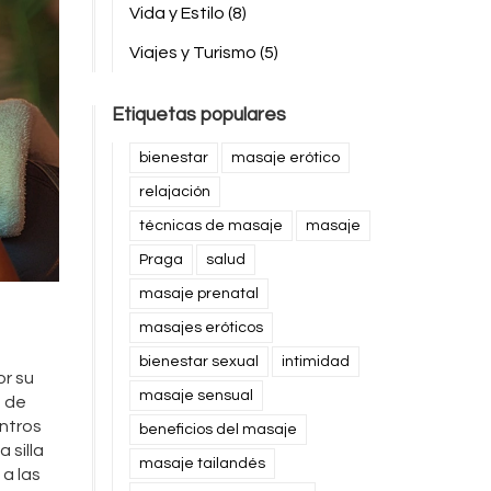
Vida y Estilo
(8)
Viajes y Turismo
(5)
Etiquetas populares
bienestar
masaje erótico
relajación
técnicas de masaje
masaje
Praga
salud
masaje prenatal
masajes eróticos
bienestar sexual
intimidad
or su
masaje sensual
z de
entros
beneficios del masaje
 silla
masaje tailandés
a las