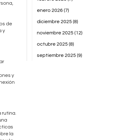
rsona,
enero 2026
(7)
diciembre 2025
(8)
pos de
a y
noviembre 2025
(12)
octubre 2025
(8)
septiembre 2025
(9)
ar
iones y
onexión
 rutina.
 una
cticas
bre la