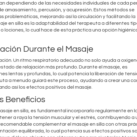
varían dependiendo de las necesidades individuales de cada pe
e amasamiento, percusión, y acupresión. Estos métodos se
s problemáticas, mejorando así la circulación y facilitando la
saje en silla es la adaptabilidad del terapeuta a diferentes ti
o lociones, lo cual hace de esta práctica una opción higiénic
ración Durante el Masaje
iración. Un ritmo respiratorio adecuado no solo ayuda a oxigen
estado de relajación más profundo. Durante el masaje, es
s lentas y profundas, lo cual potencia la liberación de tens
rapeuta a menudo guiará este proceso, ayudando a crear una c
ndo así los efectos positivos del masaje.
s Beneficios
saje en silla, es fundamental incorporarlo regularmente en la
ner a raya la tensión muscular y el estrés, contribuyendo a
recomendable complementar el masaje en silla con otras prá
entación equilibrada, lo cual potencia sus efectos positivos so