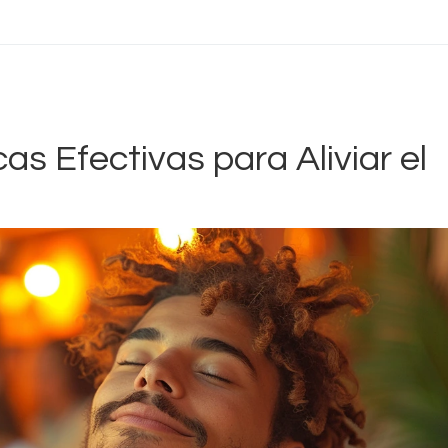
Masaje Relax
Masajes Mejorados
Masajes Lésbicos
cas Efectivas para Aliviar el
Masaje Lingam