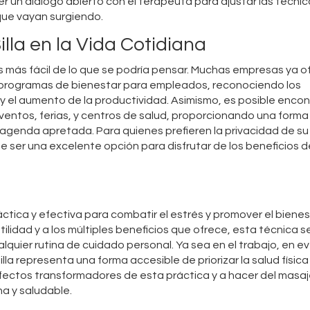
r un diálogo abierto con el terapeuta para ajustar las técnica
que vayan surgiendo.
illa en la Vida Cotidiana
a es más fácil de lo que se podría pensar. Muchas empresas ya 
s programas de bienestar para empleados, reconociendo los
 y el aumento de la productividad. Asimismo, es posible encon
ventos, ferias, y centros de salud, proporcionando una forma
a agenda apretada. Para quienes prefieren la privacidad de su
e ser una excelente opción para disfrutar de los beneficios d
ctica y efectiva para combatir el estrés y promover el bienes
lidad y a los múltiples beneficios que ofrece, esta técnica s
uier rutina de cuidado personal. Ya sea en el trabajo, en e
la representa una forma accesible de priorizar la salud física
efectos transformadores de esta práctica y a hacer del masaj
na y saludable.