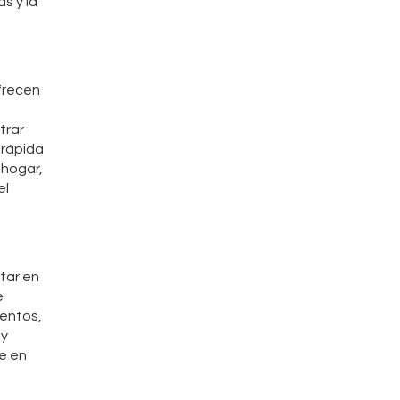
s y la
ofrecen
trar
 rápida
 hogar,
el
tar en
e
ventos,
 y
e en