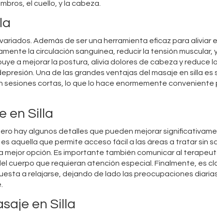
bros, el cuello, y la cabeza.
la
y variados. Además de ser una herramienta eficaz para aliviar e
amente la circulación sanguínea, reducir la tensión muscular, 
buye a mejorar la postura, alivia dolores de cabeza y reduce l
epresión. Una de las grandes ventajas del masaje en silla es 
n sesiones cortas, lo que lo hace enormemente conveniente
 en Silla
 pero hay algunos detalles que pueden mejorar significativame
s aquella que permite acceso fácil a las áreas a tratar sin sa
la mejor opción. Es importante también comunicar al terapeu
el cuerpo que requieran atención especial. Finalmente, es cl
uesta a relajarse, dejando de lado las preocupaciones diaria
.
saje en Silla