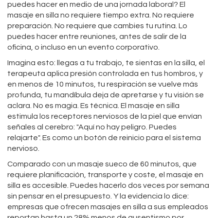
puedes hacer en medio de una jornada laboral? El
masaje en silla no requiere tiempo extra. No requiere
preparación. No requiere que cambies tu rutina. Lo
puedes hacer entre reuniones, antes de salir de la
oficina, o incluso en un evento corporativo.
Imagina esto: llegas a tu trabajo, te sientas en la silla, el
terapeuta aplica presión controlada en tus hombros, y
en menos de 10 minutos, tu respiración se vuelve más
profunda, tu mandíbula deja de apretarse y tu visión se
aclara. No es magia. Es técnica. El masaje en silla
estimula los receptores nerviosos de la piel que envían
señales al cerebro: "Aquí no hay peligro. Puedes
relajarte". Es como un botón de reinicio para el sistema
nervioso.
Comparado con un masaje sueco de 60 minutos, que
requiere planificación, transporte y coste, el masaje en
silla es accesible. Puedes hacerlo dos veces por semana
sin pensar en el presupuesto. Y la evidencia lo dice:
empresas que ofrecen masajes en silla a sus empleados
reportan hasta un 28% menos de ausentismo por