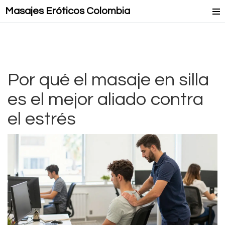
Masajes Eróticos Colombia
Masaje Relax
Masajes Mejorados
Masajes Lésbicos
Por qué el masaje en silla
es el mejor aliado contra
Masaje Lingam
el estrés