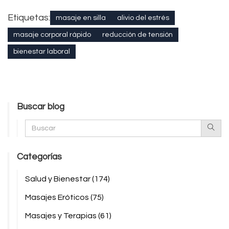
Etiquetas:
masaje en silla
alivio del estrés
masaje corporal rápido
reducción de tensión
bienestar laboral
Buscar blog
Categorías
Salud y Bienestar
(174)
Masajes Eróticos
(75)
Masajes y Terapias
(61)