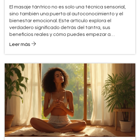
El masaje tántrico no es solo una técnica sensorial,
sino también una puerta al autoconocimiento y el
bienestar emocional. Este artículo explora el
verdadero significado detrás del tantra, sus
beneficios reales y cómo puedes empezar a
experimentar esta práctica, incluso si no tienes
Leer más
experiencia previa. Incluye consejos prácticos para
preparar un espacio seguro y disfrutar del proceso.
Descubre cómo el masaje tántrico puede
transformar tu relación contigo mismo y tu energía.
Todo explicado de manera sencilla, sin mitos ni ideas
confusas.