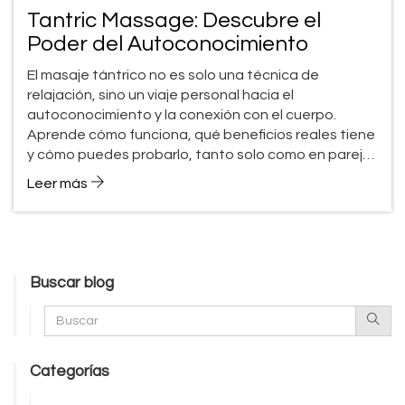
Tantric Massage: Descubre el
Poder del Autoconocimiento
El masaje tántrico no es solo una técnica de
relajación, sino un viaje personal hacia el
autoconocimiento y la conexión con el cuerpo.
Aprende cómo funciona, qué beneficios reales tiene
y cómo puedes probarlo, tanto solo como en pareja.
Afrontamos mitos, compartimos consejos sencillos y
Leer más
hablamos claro sobre sus efectos físicos y
emocionales. Si buscas ir más allá del típico masaje y
encontrar algo que realmente te ayude a conectar
contigo, este artículo es para ti.
Buscar blog
Categorías