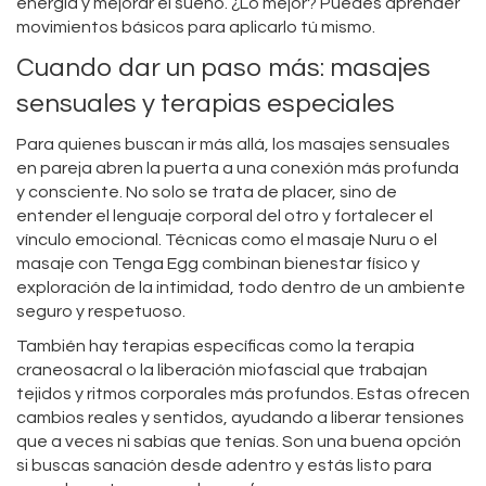
energía y mejorar el sueño. ¿Lo mejor? Puedes aprender
movimientos básicos para aplicarlo tú mismo.
Cuando dar un paso más: masajes
sensuales y terapias especiales
Para quienes buscan ir más allá, los masajes sensuales
en pareja abren la puerta a una conexión más profunda
y consciente. No solo se trata de placer, sino de
entender el lenguaje corporal del otro y fortalecer el
vínculo emocional. Técnicas como el masaje Nuru o el
masaje con Tenga Egg combinan bienestar físico y
exploración de la intimidad, todo dentro de un ambiente
seguro y respetuoso.
También hay terapias específicas como la terapia
craneosacral o la liberación miofascial que trabajan
tejidos y ritmos corporales más profundos. Estas ofrecen
cambios reales y sentidos, ayudando a liberar tensiones
que a veces ni sabías que tenías. Son una buena opción
si buscas sanación desde adentro y estás listo para