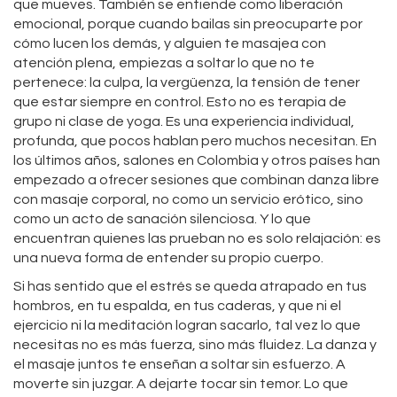
que mueves
. También se entiende como
liberación
emocional
, porque cuando bailas sin preocuparte por
cómo lucen los demás, y alguien te masajea con
atención plena, empiezas a soltar lo que no te
pertenece: la culpa, la vergüenza, la tensión de tener
que estar siempre en control.
Esto no es terapia de
grupo ni clase de yoga. Es una experiencia individual,
profunda, que pocos hablan pero muchos necesitan. En
los últimos años, salones en Colombia y otros países han
empezado a ofrecer sesiones que combinan danza libre
con masaje corporal, no como un servicio erótico, sino
como un acto de sanación silenciosa. Y lo que
encuentran quienes las prueban no es solo relajación: es
una nueva forma de entender su propio cuerpo.
Si has sentido que el estrés se queda atrapado en tus
hombros, en tu espalda, en tus caderas, y que ni el
ejercicio ni la meditación logran sacarlo, tal vez lo que
necesitas no es más fuerza, sino más fluidez. La danza y
el masaje juntos te enseñan a soltar sin esfuerzo. A
moverte sin juzgar. A dejarte tocar sin temor. Lo que