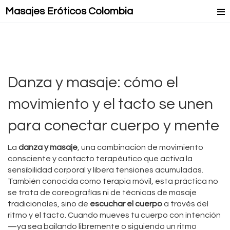
Masajes Eróticos Colombia
Masaje Relax
Masajes Mejorados
Masajes Lésbicos
Danza y masaje: cómo el
Masaje Lingam
movimiento y el tacto se unen
para conectar cuerpo y mente
La
danza y masaje
,
una combinación de movimiento
consciente y contacto terapéutico que activa la
sensibilidad corporal y libera tensiones acumuladas
.
También conocida como
terapia móvil
, esta práctica no
se trata de coreografías ni de técnicas de masaje
tradicionales, sino de
escuchar el cuerpo
a través del
ritmo y el tacto.
Cuando mueves tu cuerpo con intención
—ya sea bailando libremente o siguiendo un ritmo