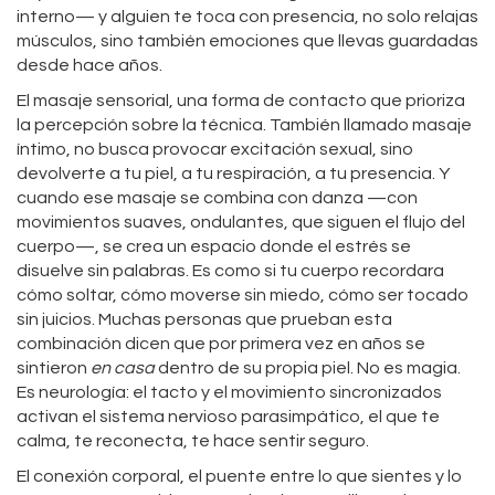
interno— y alguien te toca con presencia, no solo relajas
músculos, sino también emociones que llevas guardadas
desde hace años.
El
masaje sensorial
,
una forma de contacto que prioriza
la percepción sobre la técnica
. También llamado
masaje
íntimo
, no busca provocar excitación sexual, sino
devolverte a tu piel, a tu respiración, a tu presencia. Y
cuando ese masaje se combina con danza —con
movimientos suaves, ondulantes, que siguen el flujo del
cuerpo—, se crea un espacio donde el estrés se
disuelve sin palabras. Es como si tu cuerpo recordara
cómo soltar, cómo moverse sin miedo, cómo ser tocado
sin juicios.
Muchas personas que prueban esta
combinación dicen que por primera vez en años se
sintieron
en casa
dentro de su propia piel. No es magia.
Es neurología: el tacto y el movimiento sincronizados
activan el sistema nervioso parasimpático, el que te
calma, te reconecta, te hace sentir seguro.
El
conexión corporal
,
el puente entre lo que sientes y lo