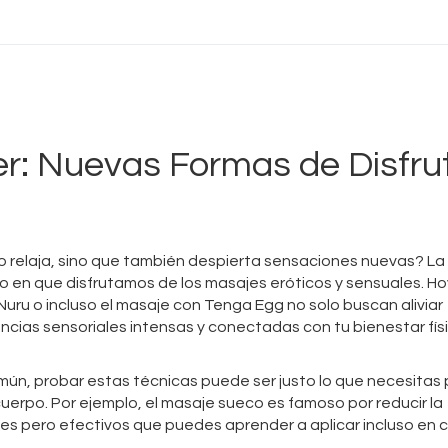
Masaje Relax
Masajes Mejorados
Masajes Lésbicos
er: Nuevas Formas de Disfru
Masaje Lingam
 relaja, sino que también despierta sensaciones nuevas? La
o en que disfrutamos de los masajes eróticos y sensuales. Ho
Nuru o incluso el masaje con Tenga Egg no solo buscan aliviar
ncias sensoriales intensas y conectadas con tu bienestar fís
mún, probar estas técnicas puede ser justo lo que necesitas
 cuerpo. Por ejemplo, el masaje sueco es famoso por reducir la
es pero efectivos que puedes aprender a aplicar incluso en 