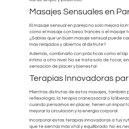
Masajes Sensuales en Pare
El masaje sensual en pareja no solo mejora la i
como el masaje con beso francés o el masaje t
¿Sabías que un buen masaje sensual puede cam
más relajados y abiertos al disfrute?
Además, combinarlo con prácticas como el lap d
íntimo a otro nivel. No se trata solo de tocar, 
sensación de placer y bienestar.
Terapias Innovadoras para
Mientras disfrutas de estos masajes, también
reflexología, la terapia craneosacral o la libe
cuando pensamos en placer, tienen un impacto r
mejorar la circulación y la energía corporal.
Incorporar estas terapias innovadoras a tus ru
que te sientas más vital y equilibrado. No es n