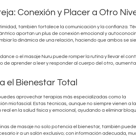
ja: Conexión y Placer a Otro Nive
ntimidad, también fortalece la comunicación y la confianza. T
ántrico aportan un plus de conexión emocional y autoconoci
biar la dinámica de una relación, haciendo que ambos se si
ance o el masaje Nuru puede romper la rutina y llevar el con
sino de aprender a leer y responder al cuerpo del otro, aument
 el Bienestar Total
 puedes aprovechar terapias más especializadas como la
ración miofascial. Estas técnicas, aunque no siempre vienen a 
eal en la salud física y emocional, ayudando a eliminar bloq
tinas de masaje no solo potencia el bienestar, también pued
ecesario ir a un salón exclusivo; con información adecuada, m