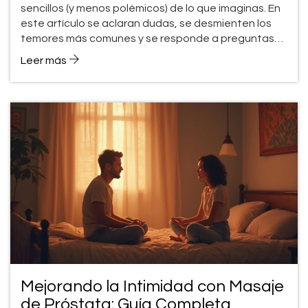
sencillos (y menos polémicos) de lo que imaginas. En
este artículo se aclaran dudas, se desmienten los
temores más comunes y se responde a preguntas
directas sobre el tema. Descubre los beneficios
Leer más
reales, cuándo puede ser útil y las precauciones
necesarias para hacerlo bien. Aprende, sin
prejuicios, cómo abordar el masaje de próstata para
el bienestar o el placer. Olvida los tabúes: la
información objetiva es la mejor aliada.
Mejorando la Intimidad con Masaje
de Próstata: Guía Completa