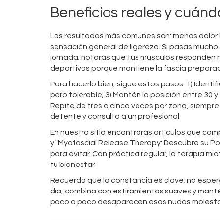
Beneficios reales y cuánd
Los resultados más comunes son: menos dolor 
sensación general de ligereza. Si pasas mucho 
jornada; notarás que tus músculos responden me
deportivas porque mantiene la fascia prepara
Para hacerlo bien, sigue estos pasos: 1) Identific
pero tolerable; 3) Mantén la posición entre 30 y
Repite de tres a cinco veces por zona, siempre
detente y consulta a un profesional.
En nuestro sitio encontrarás artículos que com
y "Myofascial Release Therapy: Descubre su Po
para evitar. Con práctica regular, la terapia mi
tu bienestar.
Recuerda que la constancia es clave; no espere
día, combina con estiramientos suaves y mant
poco a poco desaparecen esos nudos molestos 