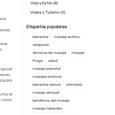
Vida y Estilo
(8)
Viajes y Turismo
(5)
una
Etiquetas populares
siones
bienestar
masaje erótico
firme
relajación
r.
técnicas de masaje
masaje
Praga
salud
ascial"
masaje prenatal
omunes
masajes eróticos
ia para
bienestar sexual
intimidad
masaje sensual
utos al
ás cómo
beneficios del masaje
masaje tailandés