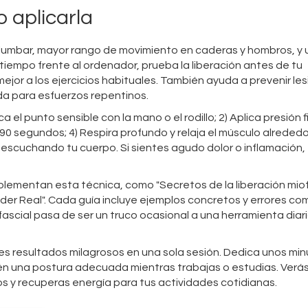
o aplicarla
lumbar, mayor rango de movimiento en caderas y hombros, y 
tiempo frente al ordenador, prueba la liberación antes de tu
jor a los ejercicios habituales. También ayuda a prevenir le
da para esfuerzos repentinos.
a el punto sensible con la mano o el rodillo; 2) Aplica presión 
 90 segundos; 4) Respira profundo y relaja el músculo alrededo
 escuchando tu cuerpo. Si sientes agudo dolor o inflamación,
plementan esta técnica, como "Secretos de la liberación miof
der Real". Cada guía incluye ejemplos concretos y errores c
ofascial pasa de ser un truco ocasional a una herramienta diar
s resultados milagrosos en una sola sesión. Dedica unos min
én una postura adecuada mientras trabajas o estudias. Ver
y recuperas energía para tus actividades cotidianas.