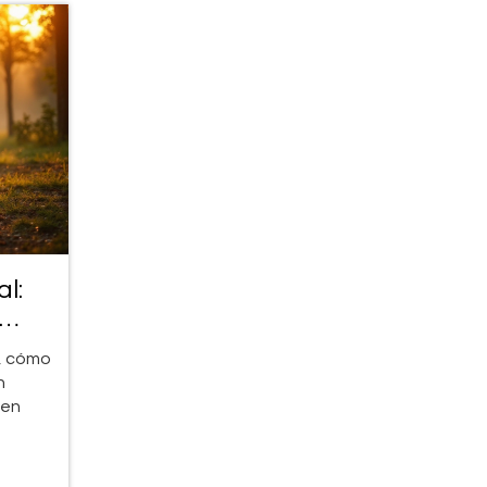
l:
s, cómo
n
 en