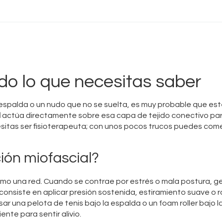
Masaje Relax
Masajes Mejorados
Masajes Lésbicos
odo lo que necesitas saber
Masaje Lingam
a espalda o un nudo que no se suelta, es muy probable que es
l
actúa directamente sobre esa capa de tejido conectivo pa
necesitas ser fisioterapeuta; con unos pocos trucos puedes com
ión miofascial?
omo una red. Cuando se contrae por estrés o mala postura, g
a consiste en aplicar presión sostenida, estiramiento suave o r
sar una pelota de tenis bajo la espalda o un foam roller bajo l
nte para sentir alivio.