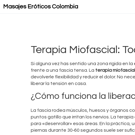
Masajes Eróticos Colombia
Terapia Miofascial: T
Si alguna vez has sentido una zona rígida en l
frente a una fascia tensa. La
terapia miofascia
devolverle flexibilidad y reducir el dolor. No 
liberar la tensión en casa.
¿Cómo funciona la liberac
La fascia rodea músculos, huesos y órganos c
puntos gatillo que irritan los nervios. La terapi
para «desenrollar» esas áreas. En la práctica, u
piernas durante 30‑60 segundos suele ser suficie