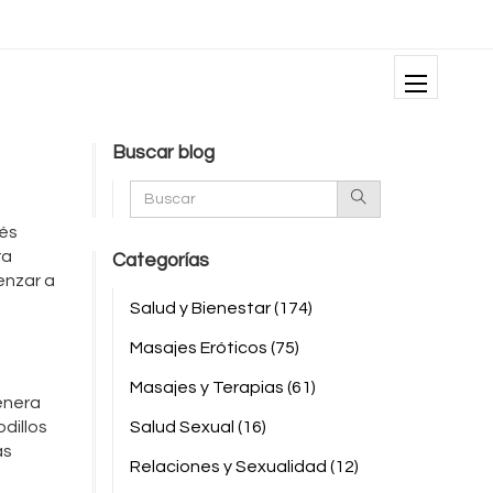
Buscar blog
tés
ra
Categorías
enzar a
Salud y Bienestar
(174)
Masajes Eróticos
(75)
Masajes y Terapias
(61)
enera
odillos
Salud Sexual
(16)
as
Relaciones y Sexualidad
(12)