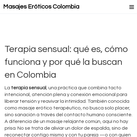
Masajes Eróticos Colombia
Masaje Relax
Masajes Mejorados
Masajes Lésbicos
Terapia sensual: qué es, cómo
Masaje Lingam
funciona y por qué la buscan
en Colombia
La
terapia sensual
,
una práctica que combina tacto
intencional, atención plena y conexión emocional para
liberar tensión y reavivar la intimidad
. También conocida
como
masaje erótico terapéutico
, no busca solo placer,
sino sanación a través del contacto humano consciente.
A diferencia de un masaje relajante común, aquí no hay
prisa. No se trata de aliviar un dolor de espalda, sino de
reconectar contigo mismo y con tu pareja —o con quien