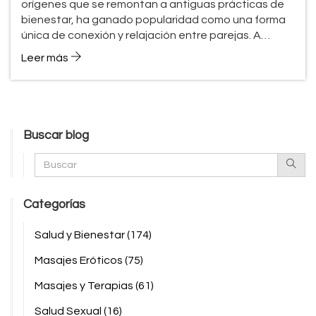
orígenes que se remontan a antiguas prácticas de
bienestar, ha ganado popularidad como una forma
única de conexión y relajación entre parejas. A
través de técnicas específicas y una comunicación
Leer más
abierta, se puede disfrutar de sus beneficios al
máximo. Desde recomendaciones para principiantes
hasta consejos sobre música ambiente, este
artículo explora cómo incorporar esta práctica en tu
rutina de bienestar.
Buscar blog
Categorías
Salud y Bienestar
(174)
Masajes Eróticos
(75)
Masajes y Terapias
(61)
Salud Sexual
(16)