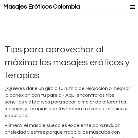
Masajes Eróticos Colombia
Masaje Relax
Masajes Mejorados
Masajes Lésbicos
Tips para aprovechar al
Masaje Lingam
máximo los masajes eróticos y
terapias
¿Quieres darle un giro a tu rutina de relajación o mejorar
la conexión con tu pareja? Aquí encontrarás tips
sencillos y efectivos para sacar lo mejor de diferentes
masajes y terapias que favorecen tu bienestar físico y
emocional.
Primero, el masaje sueco es excelente para reducir
ansiedad y estrés porque trabaja los músculos con