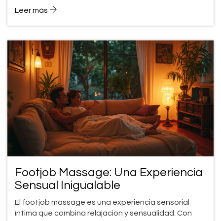
fortalecer vínculos emocionales, mejorar la
Leer más
comunicación y aumentar la confianza. También
encontrarás datos curiosos, advertencias
importantes y recomendaciones para disfrutar esta
experiencia con respeto y seguridad. Además, te
explico quiénes pueden beneficiarse más de este
tipo de masaje y qué errores evitar. Aquí tienes una
guía práctica para que puedas probarlo de forma
consciente y auténtica.
Footjob Massage: Una Experiencia
Sensual Inigualable
El footjob massage es una experiencia sensorial
íntima que combina relajación y sensualidad. Con