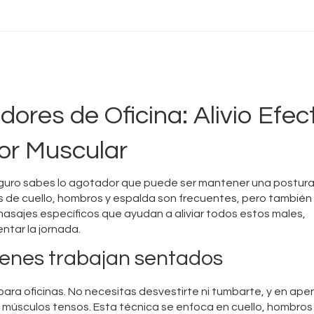
Masaje Relax
Masajes Mejorados
Masajes Lésbicos
ores de Oficina: Alivio Efec
Masaje Lingam
lor Muscular
eguro sabes lo agotador que puede ser mantener una postura f
es de cuello, hombros y espalda son frecuentes, pero también 
masajes específicos que ayudan a aliviar todos estos males,
ntar la jornada.
ienes trabajan sentados
o para oficinas. No necesitas desvestirte ni tumbarte, y en ape
 músculos tensos. Esta técnica se enfoca en cuello, hombros