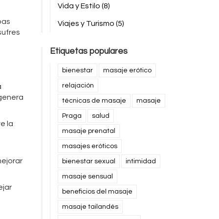
Vida y Estilo
(8)
pas
Viajes y Turismo
(5)
sufres
Etiquetas populares
bienestar
masaje erótico
relajación
a
 genera
técnicas de masaje
masaje
Praga
salud
e la
masaje prenatal
masajes eróticos
mejorar
bienestar sexual
intimidad
masaje sensual
ejar
beneficios del masaje
masaje tailandés