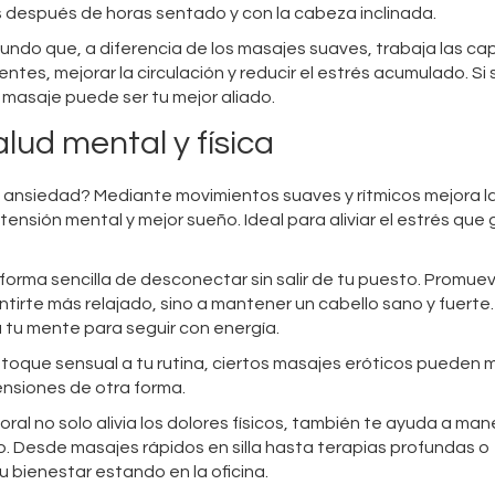
 después de horas sentado y con la cabeza inclinada.
fundo que, a diferencia de los masajes suaves, trabaja las ca
entes, mejorar la circulación y reducir el estrés acumulado. Si 
 masaje puede ser tu mejor aliado.
lud mental y física
a ansiedad? Mediante movimientos suaves y rítmicos mejora l
tensión mental y mejor sueño. Ideal para aliviar el estrés que
forma sencilla de desconectar sin salir de tu puesto. Promuev
tirte más relajado, sino a mantener un cabello sano y fuerte.
tu mente para seguir con energía.
un toque sensual a tu rutina, ciertos masajes eróticos pueden 
ensiones de otra forma.
ral no solo alivia los dolores físicos, también te ayuda a man
vo. Desde masajes rápidos en silla hasta terapias profundas o
u bienestar estando en la oficina.