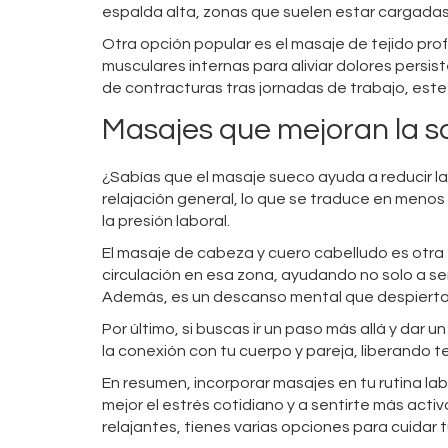
espalda alta, zonas que suelen estar cargadas
Otra opción popular es el masaje de tejido pro
musculares internas para aliviar dolores persist
de contracturas tras jornadas de trabajo, este
Masajes que mejoran la sa
¿Sabías que el masaje sueco ayuda a reducir l
relajación general, lo que se traduce en menos 
la presión laboral.
El masaje de cabeza y cuero cabelludo es otra 
circulación en esa zona, ayudando no solo a sen
Además, es un descanso mental que despierta 
Por último, si buscas ir un paso más allá y dar 
la conexión con tu cuerpo y pareja, liberando t
En resumen, incorporar masajes en tu rutina labo
mejor el estrés cotidiano y a sentirte más acti
relajantes, tienes varias opciones para cuidar t