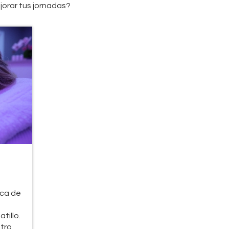
orar tus jornadas?
ica de
e
tillo.
stro