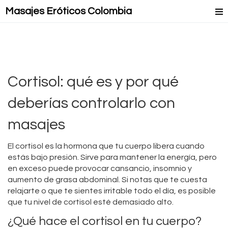
Masajes Eróticos Colombia
Masaje Relax
Masajes Mejorados
Masajes Lésbicos
Cortisol: qué es y por qué
Masaje Lingam
deberías controlarlo con
masajes
El cortisol es la hormona que tu cuerpo libera cuando
estás bajo presión. Sirve para mantener la energía, pero
en exceso puede provocar cansancio, insomnio y
aumento de grasa abdominal. Si notas que te cuesta
relajarte o que te sientes irritable todo el día, es posible
que tu nivel de cortisol esté demasiado alto.
¿Qué hace el cortisol en tu cuerpo?