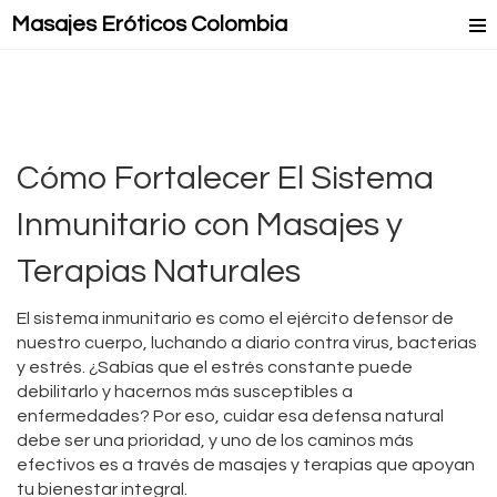
Masajes Eróticos Colombia
Masaje Relax
Masajes Mejorados
Masajes Lésbicos
Cómo Fortalecer El Sistema
Masaje Lingam
Inmunitario con Masajes y
Terapias Naturales
El sistema inmunitario es como el ejército defensor de
nuestro cuerpo, luchando a diario contra virus, bacterias
y estrés. ¿Sabías que el estrés constante puede
debilitarlo y hacernos más susceptibles a
enfermedades? Por eso, cuidar esa defensa natural
debe ser una prioridad, y uno de los caminos más
efectivos es a través de masajes y terapias que apoyan
tu bienestar integral.