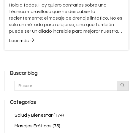
Hola a todos. Hoy quiero contarles sobre una
técnica maravillosa que he descubierto
recientemente: el masaje de drenaje linfático. No es
solo un método para relajarse, sino que también
puede ser un aliado increíble para mejorar nuestra
inmunidad. Hablaré sobre cómo estos masajes
Leer más
ayudan a estimular nuestro sistema linfático y, como
resultado, refuerzan nuestras defensas naturales.
Además, compartiré algunos consejos prácticos y
beneficios que he experimentado. ¿Están listos para
conocer esta técnica que puede cambiar sus vidas?
Buscar blog
¡Acompáñenme en esta aventura de bienestar!
Categorías
Salud y Bienestar
(174)
Masajes Eróticos
(75)